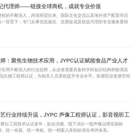
经纪代理师——链接全球商机，成就专业价值
进程的不断深入，跨境商贸往来、国际文化交流以及海外资产配置等活
这一背景下，专门从事信息撮合、交易促成及权益代理的专业服务显得
从业者而言，拥有一份权威的第三方能力凭证，无疑是提升个人信誉与
效途径。
师：聚焦生物技术应用，JYPC认证赋能食品产业人才
术应用不断深入的行业趋势，从业者需要具备跨学科知识结构和较强实
C食品生物工程师认证，为相关人员系统提升专业水平、拓展职业发展空间
。
艺行业持续升温，JYPC 声像工程师认证，影音视听工
宽职业发展通道
媒、舞台工程技术认证多年，贴合演播、线下演出一线声像运维实操标
纲、统一命题、统一考核、统一档案入库的标准化考评体系。