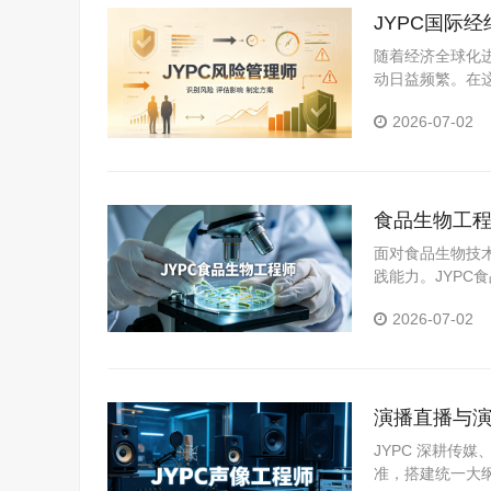
JYPC国际
随着经济全球化
动日益频繁。在
尤为重要。对于
2026-07-02
职业竞争力的有
食品生物工程
面对食品生物技
践能力。JYP
提供了积极支持
2026-07-02
演播直播与演
程从业者拓
JYPC 深耕传
准，搭建统一大