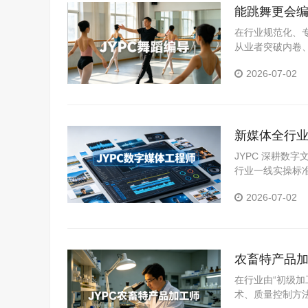
能跳舞更会编
在行业规范化、
从业者突破内卷
领域，推出舞蹈
2026-07-02
系，精准匹配市
新媒体全行业
人才拓宽职
JYPC 深耕数
行业一线实操标
体系。
2026-07-02
农畜特产品加
在行业由“初级加
术、质量控制方