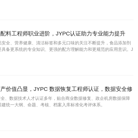
力、展示专业水平提供了新的助力。 一、农畜特产品加工师是什么？
配料工程师职业进阶，JYPC认证助力专业能力提升
品安全、营养健康、清洁标签和多元口味的关注不断提升，食品添加剂
要具备更系统的专业知识、更强的配方理解能力和更规范的应用意识。J
剂与配料工程师认证，为从业者提升能力、拓宽发展路径提供了积极助
产价值凸显，JYPC 数据恢复工程师认证，数据安全修
拓宽职业发展路径
息安全、数据技术人才认证多年，贴合商业数据修复、政企机房数据保障
搭建统一大纲、命题、考核、档案入库标准化考评体系。