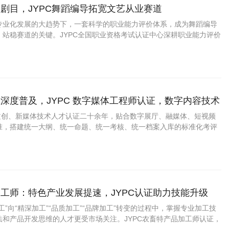
剧目，JYPC舞蹈编导拓宽文艺从业赛道
专业化发展的大趋势下，一套科学的职业能力评价体系，成为舞蹈编导
、站稳赛道的关键。JYPC全国职业资格考试认证中心深耕职业能力评价
编导职业能力认证项目，贴合当下舞蹈行业真实岗位需求搭建考核体
场用人标准与行业发展趋势。
深度普及，JYPC 数字媒体工程师认证，数字内容技术
业上升通道
字文创、新媒体技术人才认证二十余年，贴合数字展厅、融媒体、短视频
准，搭建统一大纲、统一命题、统一考核、统一档案入库的标准化考评
工师：特色产业发展提速，JYPC认证助力技能升级
工”向“精深加工”“品质加工”“品牌加工”转变的过程中，掌握专业加工技
法和产品开发思维的人才更受市场关注。JYPC农畜特产品加工师认证，