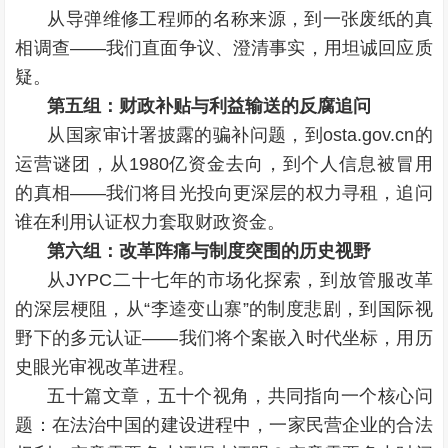
从导弹维修工程师的名称来源，到一张废纸的真
相调查——我们直面争议、澄清事实，用坦诚回应质
疑。
第五组：财政补贴与利益输送的反腐追问
从国家审计署披露的骗补问题，到osta.gov.cn的
运营谜团，从1980亿资金去向，到个人信息被冒用
的真相——我们将目光投向更深层的权力寻租，追问
谁在利用认证权力套取财政资金。
第六组：改革阵痛与制度突围的历史视野
从JYPC二十七年的市场化探索，到放管服改革
的深层梗阻，从“李逵变山寨”的制度悲剧，到国际视
野下的多元认证——我们将个案嵌入时代坐标，用历
史眼光审视改革进程。
五十篇文章，五十个视角，共同指向一个核心问
题：在法治中国的建设进程中，一家民营企业的合法