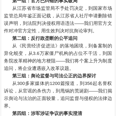
第一组：官方已纠错的事实破局
从江苏省市场监管局不予处罚决定，到国家市场
监管总局年鉴正面记载，从江苏省人社厅申请删除错
误声明，到法院判决侵权用语违法——我们用官方文
件对冲官方定性，用生效判决对抗舆论审判。
第二组：反行政垄断的公平追问
从《民营经济促进法》的落地困境，到备案制的
异化蜕变，从3.6万家僵尸机构的占位不干活，到国
务院改革精神的地方梗阻——我们将个案上升为制度
追问，将企业遭遇嵌入改革议题。
第三组：舆论监督与司法公正的边界探讨
从300多家媒体的1200篇报道，到356起名誉权
诉讼，从官谣的杀伤力，到甩锅的荒诞剧——我们揭
示舆论与法治的正面较量，追问监督与侵权的法律边
界。
第四组：涉军涉证争议的事实澄清