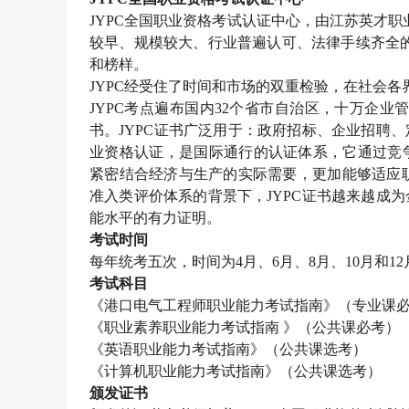
JYPC
全国职业资格考试认证中心，由江苏英才职
较早、规模较大、行业普遍认可、法律手续齐全
和榜样。
JYPC
经受住了时间和市场的双重检验，在社会各
JYPC
考点遍布国内
32
个省市自治区，十万企业
书。
JYPC
证书广泛用于：政府招标、企业招聘、
业资格认证，是国际通行的认证体系，它通过竞
紧密结合经济与生产的实际需要，更加能够适应职
准入类评价体系的背景下，
JYPC
证书越来越成为
能水平的有力证明。
考试时间
每年统考五次，时间为
4
月、
6
月、
8
月、
10
月和
12
考试科目
《港口电气工程师职业能力考试指南》（专业课
《职业素养职业能力考试指南 》（公共课必考）
《英语职业能力考试指南》（公共课选考）
《计算机职业能力考试指南》（公共课选考）
颁发证书