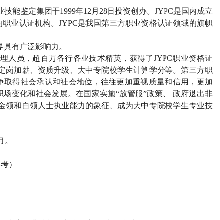
业技能鉴定集团于
1999
年
12
月
28
日投资创办。
JYPC
是国内成立
的职业认证机构。
JYPC
是我国第三方职业资格认证领域的旗帜
界具有广泛影响力。
管理人员，超百万各行各业技术精英，获得了
JYPC
职业资格证
定岗加薪、资质升级、大中专院校学生计算学分等。第三方职
争取得社会承认和社会地位，往往更加重视质量和信用，更加
场变化和社会发展。在国家实施“放管服”政策、 政府退出非
金领和白领人士执业能力的象征、成为大中专院校学生专业技
月。
必考）