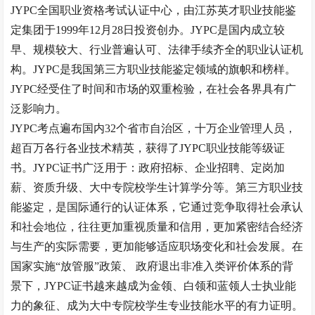
JYPC
全国职业资格考试认证中心，由江苏英才职业技能鉴
定集团于
1999
年
12
月
28
日投资创办。
JYPC
是国内成立较
早、规模较大、行业普遍认可、法律手续齐全的职业认证机
构。
JYPC
是我国第三方职业技能鉴定领域的旗帜和榜样。
JYPC
经受住了时间和市场的双重检验，在社会各界具有广
泛影响力。
JYPC
考点遍布国内
32
个省市自治区，十万企业管理人员，
超百万各行各业技术精英，获得了
JYPC
职业技能等级证
书。
JYPC
证书广泛用于：政府招标、企业招聘、定岗加
薪、资质升级、大中专院校学生计算学分等。第三方职业技
能鉴定，是国际通行的认证体系，它通过竞争取得社会承认
和社会地位，往往更加重视质量和信用，更加紧密结合经济
与生产的实际需要，更加能够适应职场变化和社会发展。在
国家实施“放管服”政策、 政府退出非准入类评价体系的背
景下，
JYPC
证书越来越成为金领、白领和蓝领人士执业能
力的象征、成为大中专院校学生专业技能水平的有力证明。