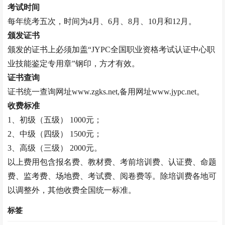
考试时间
每年统考五次，时间为
4
月、
6
月、
8
月、
10
月和
12
月。
颁发证书
颁发的证书上必须加盖“
JYPC
全国职业资格考试认证中心职
业技能鉴定专用章”钢印，方才有效。
证书查询
证书统一查询网址
www.zgks.net,
备用网址
www.jypc.net
。
收费标准
1
、初级（五级）
1000
元；
2
、中级（四级）
1500
元；
3
、高级（三级）
2000
元。
以上费用包含报名费、教材费、考前培训费、认证费、命题
费、监考费、场地费、考试费、阅卷费等。除培训费各地可
以调整外，其他收费全国统一标准。
标签