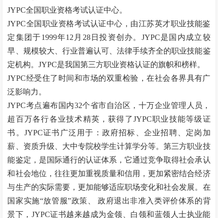
JYPC全国职业资格考试认证中心。
JYPC全国职业资格考试认证中心，由江苏英才职业技能鉴
定集团于1999年12月28日投资创办。JYPC是国内成立较
早、规模较大、行业普遍认可、法律手续齐全的职业技能鉴
定机构。JYPC是我国第三方职业资格认证的旗帜和榜样。
JYPC经受住了时间和市场的双重检验，在社会各界具有广
泛影响力。
JYPC考点遍布国内32个省市自治区，十万企业管理人员，
超百万各行各业技术精英，获得了JYPC职业技能等级证
书。JYPC证书广泛用于：政府招标、企业招聘、定岗加
薪、资质升级、大中专院校学生计算学分等。第三方职业技
能鉴定，是国际通行的认证体系，它通过竞争取得社会承认
和社会地位，往往更加重视质量和信用，更加紧密结合经济
与生产的实际需要，更加能够适应职场变化和社会发展。在
国家实施
“
放管服
”
政策、
政府退出非准入类评价体系的背
景下，JYPC证书越来越成为金领、白领和蓝领人士执业能