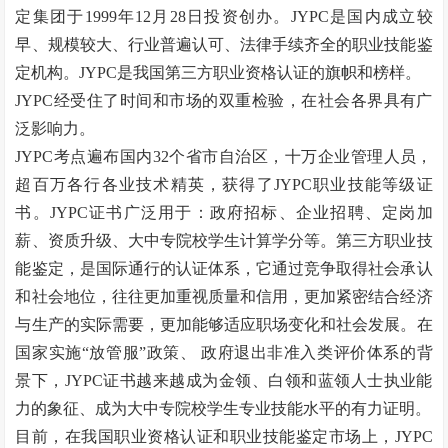
定集团于1999年12月28日投资创办。JYPC是国内成立较
早、规模较大、行业普遍认可、法律手续齐全的职业技能鉴
定机构。JYPC是我国第三方职业资格认证的旗帜和榜样。
JYPC经受住了时间和市场的双重检验，在社会各界具有广
泛影响力。
JYPC考点遍布国内32个省市自治区，十万企业管理人员，
超百万各行各业技术精英，获得了JYPC职业技能等级证
书。JYPC证书广泛用于：政府招标、企业招聘、定岗加
薪、资质升级、大中专院校学生计算学分等。第三方职业技
能鉴定，是国际通行的认证体系，它通过竞争取得社会承认
和社会地位，往往更加重视质量和信用，更加紧密结合经济
与生产的实际需要，更加能够适应职场变化和社会发展。在
国家实施
“
放管服
”
政策、
政府退出非准入类评价体系的背
景下，JYPC证书越来越成为金领、白领和蓝领人士执业能
力的象征、成为大中专院校学生专业技能水平的有力证明。
目前，在我国职业资格认证和职业技能鉴定市场上，
JYPC