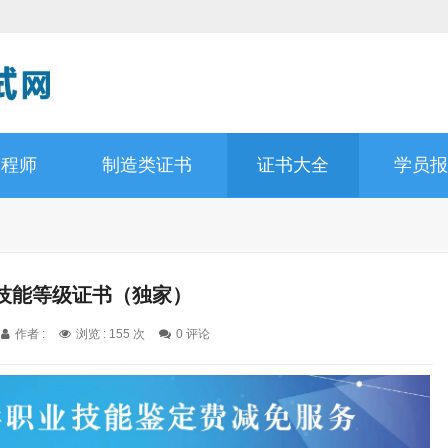
工程师
制造类证书
证书大全
学员报
技能等级证书（独家）
作者 :
浏览 : 155 次
0 评论