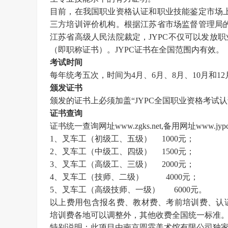
目前，在我国职业资格认证和职业技能鉴定市场
三方培训评价机构。根据江苏省市场监督管理局的
江苏省高级人民法院裁定，JYPC不仅可以发放
（即职称证书）。JYPC证书在全国范围内有效。
考试时间
每年统考五次，时间为
4月、6月、8月、10月和1
颁发证书
颁发的证书上必须加盖
“
JYPC全国职业资格考试
证书查询
证书统一查询网址
www.zgks.net
,备用网址
www.jypc
1、叉车工（初级工、五级）
1000元；
2、叉车工（中级工、四级）
1500元；
3、叉车工（高级工、三级）
2000元；
4、叉车工（技师、二级） 4000元；
5、叉车工（高级技师、一级） 6000元。
以上费用包含报名费、教材费、考前培训费、认
培训费各地可以调整外，其他收费全国统一标准
特别说明：
此项目由
南京圆霖美术馆有限公司独