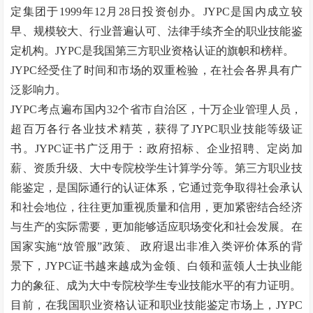
定集团于1999年12月28日投资创办。JYPC是国内成立较
早、规模较大、行业普遍认可、法律手续齐全的职业技能鉴
定机构。JYPC是我国第三方职业资格认证的旗帜和榜样。
JYPC经受住了时间和市场的双重检验，在社会各界具有广
泛影响力。
JYPC考点遍布国内32个省市自治区，十万企业管理人员，
超百万各行各业技术精英，获得了JYPC职业技能等级证
书。JYPC证书广泛用于：政府招标、企业招聘、定岗加
薪、资质升级、大中专院校学生计算学分等。第三方职业技
能鉴定，是国际通行的认证体系，它通过竞争取得社会承认
和社会地位，往往更加重视质量和信用，更加紧密结合经济
与生产的实际需要，更加能够适应职场变化和社会发展。在
国家实施
“
放管服
”
政策、
政府退出非准入类评价体系的背
景下，JYPC证书越来越成为金领、白领和蓝领人士执业能
力的象征、成为大中专院校学生专业技能水平的有力证明。
目前，在我国职业资格认证和职业技能鉴定市场上，
JYPC